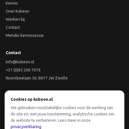
Kennis
Over Kobeon
Werken bij
Contact
Mendix-kennissessie
Contact
info@kobeon.nl
+31 (0)85 200 7076
Noordzeelaan 50, 8017 JW Zwolle
Aan de slag
Cookies op kobeon.nl
We gebruiken noodzakelijke cookies voor de werking van
Plan een Discovery-sessie
de site en, met jouw toestemming, analytische cookies om
de website te verbeteren. Lees meer in onze
privacyverklaring
.