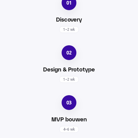
01
Discovery
1–2 wk
02
Design & Prototype
1–2 wk
03
MVP bouwen
4–6 wk