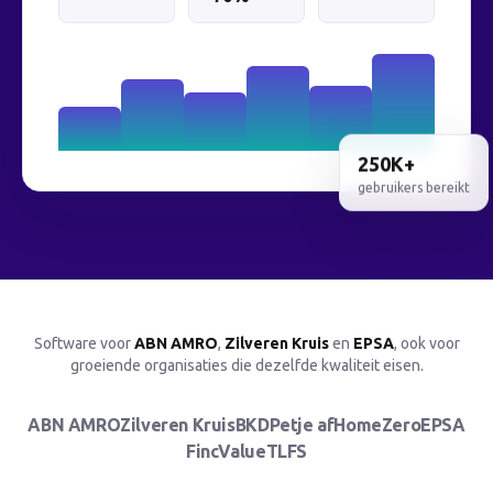
250K+
gebruikers bereikt
Software voor
ABN AMRO
,
Zilveren Kruis
en
EPSA
, ook voor
groeiende organisaties die dezelfde kwaliteit eisen.
ABN AMRO
Zilveren Kruis
BKD
Petje af
HomeZero
EPSA
FincValue
TLFS