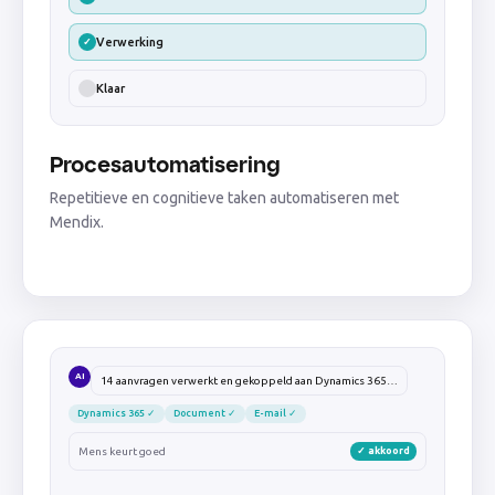
Verwerking
✓
Klaar
Procesautomatisering
Repetitieve en cognitieve taken automatiseren met
Mendix.
AI
14 aanvragen verwerkt en gekoppeld aan Dynamics 365…
Dynamics 365 ✓
Document ✓
E-mail ✓
Mens keurt goed
✓ akkoord