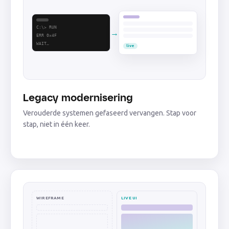
C:\> RUN
→
ERR 0x4F
WAIT…
live
Legacy modernisering
Verouderde systemen gefaseerd vervangen. Stap voor
stap, niet in één keer.
WIREFRAME
LIVE UI