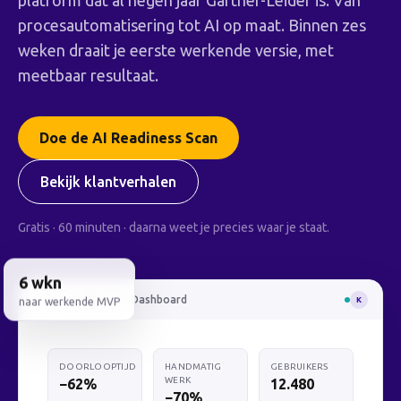
platform dat al negen jaar Gartner-Leider is. Van
procesautomatisering tot AI op maat. Binnen zes
weken draait je eerste werkende versie, met
meetbaar resultaat.
Doe de AI Readiness Scan
Bekijk klantverhalen
Gratis · 60 minuten · daarna weet je precies waar je staat.
6 wkn
Kobeon · Dashboard
K
naar werkende MVP
DOORLOOPTIJD
HANDMATIG
GEBRUIKERS
WERK
−62%
12.480
−70%