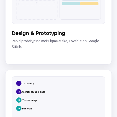
Design & Prototyping
Rapid prototyping met Figma Make, Lovable en Google
Stitch.
1
Discovery
2
Architectuur & data
3
IT-roadmap
4
Bouwen