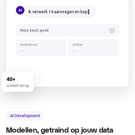
AI
Ik verwerk 14 aanvragen en koppel ze aan
Dynamics 365…
Mens keurt goed
•
AANVRAAG
STATUS
…
…
40+
u/week terug
AI Development
Modellen, getraind op jouw data