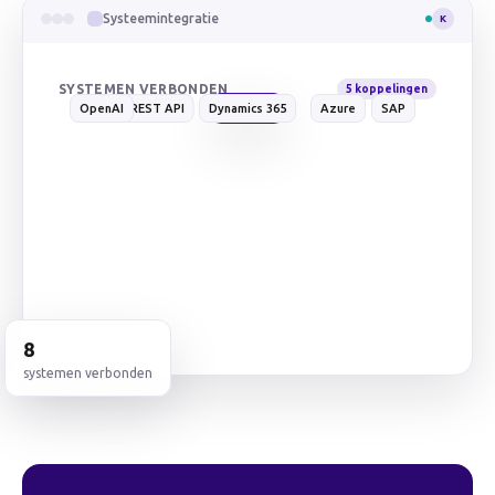
Systeemintegratie
K
SYSTEMEN VERBONDEN
5
koppelingen
Mendix
OpenAI
REST API
Dynamics 365
Azure
SAP
8
systemen verbonden