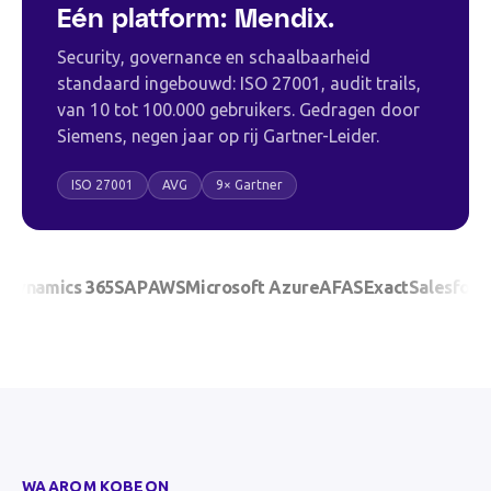
Eén platform: Mendix.
Security, governance en schaalbaarheid
standaard ingebouwd: ISO 27001, audit trails,
van 10 tot 100.000 gebruikers. Gedragen door
Siemens, negen jaar op rij Gartner-Leider.
ISO 27001
AVG
9× Gartner
amics 365
SAP
AWS
Microsoft Azure
AFAS
Exact
Salesforce
Ope
WAAROM KOBEON