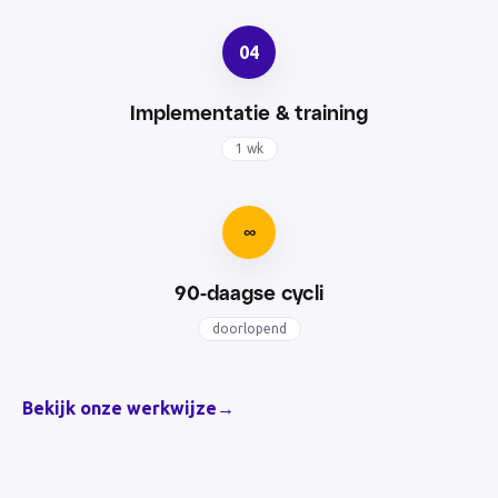
04
Implementatie & training
1 wk
∞
90-daagse cycli
doorlopend
Bekijk onze werkwijze
→