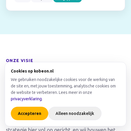
ONZE VISIE
De agentic enterprise.
Cookies op kobeon.nl
We gebruiken noodzakelijke cookies voor de werking van
de site en, met jouw toestemming, analytische cookies om
Software verandert van ‘schermen die je zelf
de website te verbeteren. Lees meer in onze
bedient’ naar een
hybride workforce
: je mensen
privacyverklaring
.
én AI-agenten werken samen. De agent neemt het
repeterende en het zware uitzoekwerk over; je
Accepteren
Alleen noodzakelijk
mensen beslissen en sturen. Mendix heeft z’n
strategie hier vol op gericht, en wij bouwen het