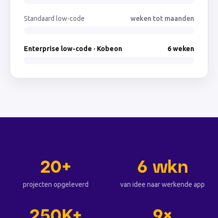
Standaard low-code
weken tot maanden
Enterprise low-code · Kobeon
6 weken
20+
6 wkn
projecten opgeleverd
van idee naar werkende app
250K+
9×