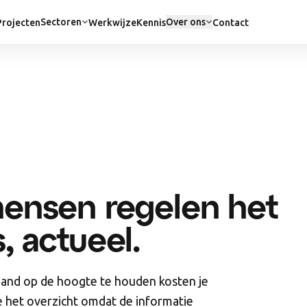
Sectoren
Over ons
Projecten
Werkwijze
Kennis
Contact
mensen regelen het
es, actueel.
emand op de hoogte te houden kosten je
 je het overzicht omdat de informatie