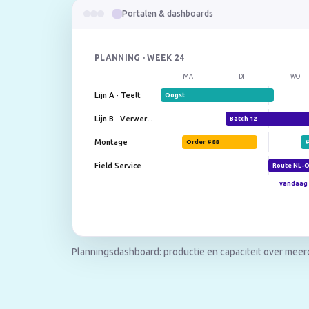
Portalen & dashboards
PLANNING · WEEK 24
MA
DI
WO
Lijn A · Teelt
Oogst
Lijn B · Verwerking
Batch 12
Montage
Order #88
#
Field Service
Route NL-
vandaag
Planningsdashboard: productie en capaciteit over meerde