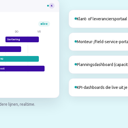
K
Klant- of leveranciersportaal
live
DO
VR
Sortering
Monteur-/field-service-port
92
Planningsdashboard (capacitei
Oost
KPI-dashboards die live uit 
re lijnen, realtime.