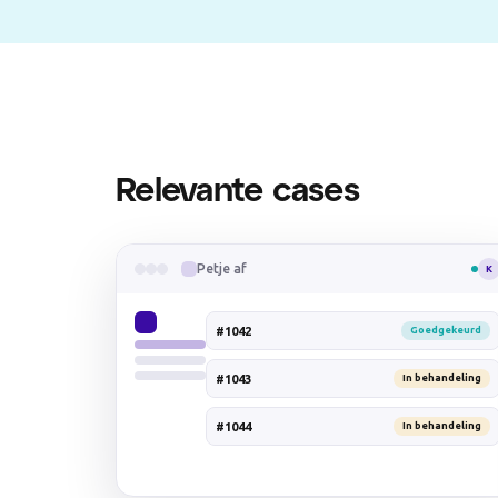
Relevante cases
Petje af
K
#1042
Goedgekeurd
#1043
In behandeling
#1044
In behandeling