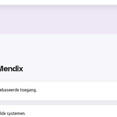
Mendix
gebaseerde toegang.
elde systemen.