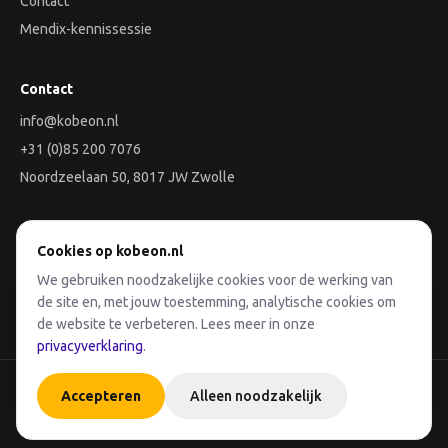
Contact
Mendix-kennissessie
Contact
info@kobeon.nl
+31 (0)85 200 7076
Noordzeelaan 50, 8017 JW Zwolle
Aan de slag
Cookies op kobeon.nl
We gebruiken noodzakelijke cookies voor de werking van
Plan een Discovery-sessie
de site en, met jouw toestemming, analytische cookies om
de website te verbeteren. Lees meer in onze
privacyverklaring
.
©
2026
Kobeon B.V. · KvK 90081935
Accepteren
Alleen noodzakelijk
Project Pico - JTF
Privacyverklaring
Algemene voorwaarden
Cookievoorkeuren