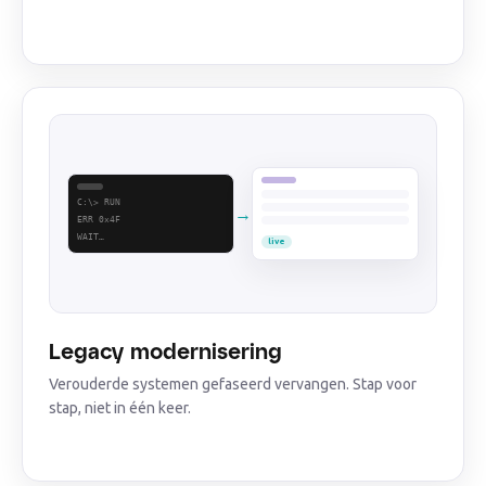
C:\> RUN
→
ERR 0x4F
WAIT…
live
Legacy modernisering
Verouderde systemen gefaseerd vervangen. Stap voor
stap, niet in één keer.