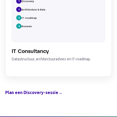
1
Discovery
2
Architectuur & data
3
IT-roadmap
4
Bouwen
IT Consultancy
Datastructuur, architectuuradvies en IT-roadmap.
Plan een Discovery-sessie
→