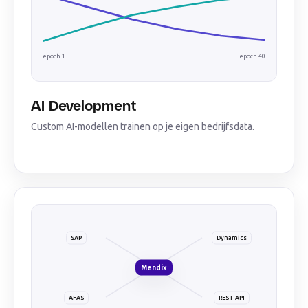
epoch 1
epoch 40
AI Development
Custom AI-modellen trainen op je eigen bedrijfsdata.
SAP
Dynamics
Mendix
AFAS
REST API