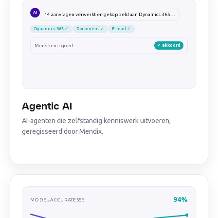
AI
14 aanvragen verwerkt en gekoppeld aan Dynamics 365…
Dynamics 365 ✓
Document ✓
E-mail ✓
Mens keurt goed
✓ akkoord
Agentic AI
AI-agenten die zelfstandig kenniswerk uitvoeren,
geregisseerd door Mendix.
94%
MODEL-ACCURATESSE