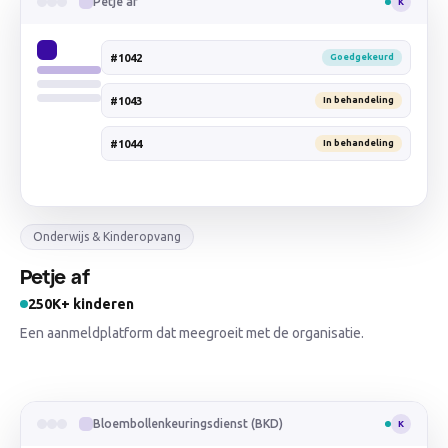
Petje af
K
#1042
Goedgekeurd
#1043
In behandeling
#1044
In behandeling
Onderwijs & Kinderopvang
Petje af
250K+ kinderen
Een aanmeldplatform dat meegroeit met de organisatie.
Bloembollenkeuringsdienst (BKD)
K