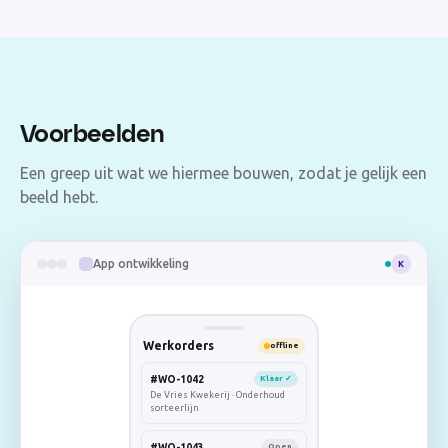
Voorbeelden
Een greep uit wat we hiermee bouwen, zodat je gelijk een
beeld hebt.
App ontwikkeling
K
Werkorders
offline
#WO-1042
Klaar ✓
De Vries Kwekerij
·
Onderhoud
sorteerlijn
#WO-1043
Open