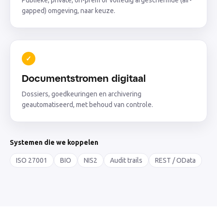
Publieke, private, on-prem of volledig afgeschermde (air-
gapped) omgeving, naar keuze.
✓
Documentstromen digitaal
Dossiers, goedkeuringen en archivering
geautomatiseerd, met behoud van controle.
Systemen die we koppelen
ISO 27001
BIO
NIS2
Audit trails
REST / OData