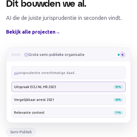
Dit bouwden we al.
AI die de juiste jurisprudentie in seconden vindt.
Bekijk alle projecten
→
Grote semi-publieke organisatie
K
⌕
jurisprudentie onrechtmatige daad…
Uitspraak ECLI:NL:HR:2023
95
%
Vergelijkbaar arrest 2021
83
%
Relevante context
71
%
Semi-Publiek