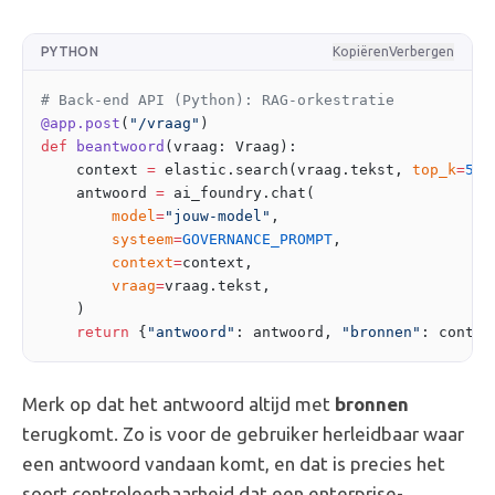
PYTHON
Kopiëren
Verbergen
# Back-end API (Python): RAG-orkestratie
@app.post
(
"/vraag"
)
def
 beantwoord
(vraag: Vraag):
    context 
=
 elastic.search(vraag.tekst, 
top_k
=
5
) 
    antwoord 
=
 ai_foundry.chat(                    
        model
=
"jouw-model"
,
        systeem
=
GOVERNANCE_PROMPT
,
        context
=
context,
        vraag
=
vraag.tekst,
    )
    return
 {
"antwoord"
: antwoord, 
"bronnen"
: contex
Merk op dat het antwoord altijd met
bronnen
terugkomt. Zo is voor de gebruiker herleidbaar waar
een antwoord vandaan komt, en dat is precies het
soort controleerbaarheid dat een enterprise-