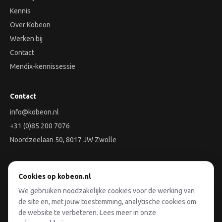
Kennis
Over Kobeon
Werken bij
Contact
Mendix-kennissessie
Contact
info@kobeon.nl
+31 (0)85 200 7076
Noordzeelaan 50, 8017 JW Zwolle
Aan de slag
Cookies op kobeon.nl
We gebruiken noodzakelijke cookies voor de werking van
Plan een Discovery-sessie
de site en, met jouw toestemming, analytische cookies om
de website te verbeteren. Lees meer in onze